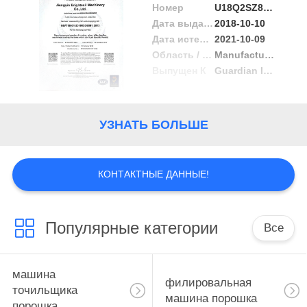
Номер
U18Q2SZ8010811R0S
ПРОВЕРКА
Дата выдачи
2018-10-10
Дата истечения срока действия
2021-10-09
КАЧЕСТВА
Область / Диапазон
Manufacture and service of crusher, mixer,sifter,feeding machine(excluding the items which don't get specific permit)
Выпущен К
Guardian Independent Certification Ltd
СВЯЖИТЕСЬ
МЫ
УЗНАТЬ БОЛЬШЕ
НОВОСТИ
КОНТАКТНЫЕ ДАННЫЕ!
СЛУЧАИ
Популярные категории
Все
КАРТА
САЙТА
машина
филировальная
точильщика
машина порошка
порошка