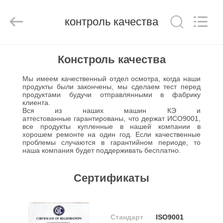
Jiangyin
Brightsail
Machinery
контроль качества
Co.,Ltd..
All
Rights
Reserved.
ДОМ
Констроль качества
Мы имеем качественный отдел осмотра, когда наши
ПРОДУКТЫ
продукты были закончены, мы сделаем тест перед
продуктами будучи отправлянными в фабрику
клиента.
Вся из наших машин КЭ и
РОЛИКИ
аттестованные гарантированы, что держат ИСО9001,
все продукты купленные в нашей компании в
хорошем ремонте на один год. Если качественные
О
проблемы случаются в гарантийном периоде, то
наша компания будет поддерживать бесплатно.
НАС
Сертификаты
ЗАВОД
ТУР
Стандарт
ISO9001