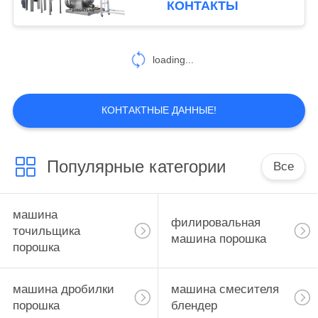
КОНТАКТЫ
подгонянного морской
водорослью
loading...
КОНТАКТНЫЕ ДАННЫЕ!
Популярные категории
Все
машина
филировальная
точильщика
машина порошка
порошка
машина дробилки
машина смесителя
порошка
блендер