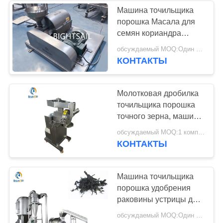
Машина точильщика
порошка Масала для
семян кориандра
красного перца
обсуждаемый MOQ:Один комплект
циннамона
КОНТАКТЫ
стабилизированных
Молотковая дробилка
точильщика порошка
точного зерна, машина
Пульверизер для
обсуждаемый MOQ:1 комплект
порошка
КОНТАКТЫ
автоматического
Сс304
Машина точильщика
порошка удобрения
раковины устрицы для
высушенного
обсуждаемый MOQ:Один комплект
напряжения тока