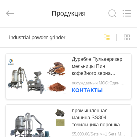
Jiangyin
Brightsail
Machinery
Продукция
Co.,Ltd..
All
Rights
Reserved.
ДОМ
industrial powder grinder
ПРОДУКТЫ
Дурабле Пульверизер
мельницы Пин
РОЛИКИ
кофейного зерна
точильщика порошка
обсуждаемый MOQ:Один комплект
высокоскоростного
О
КОНТАКТЫ
какао промышленный
НАС
промышленная
ЗАВОД
машина SS304
точильщика порошка
ТУР
500kg/H пудрит делать
$5,000.00/Sets >=1 Sets MOQ:Один комплект