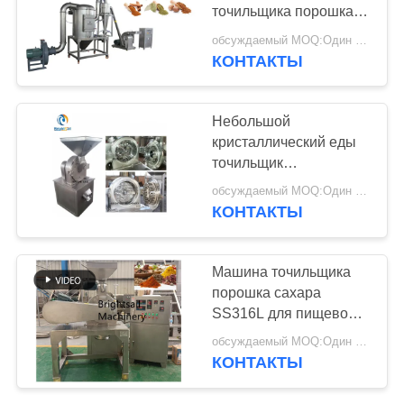
PRIVACY
точильщика порошка
POLICY
Сс304 Масала меля
обсуждаемый MOQ:Один комплект
КОНТАКТЫ
Небольшой
кристаллический еды
точильщик
тонкоизмельченного
обсуждаемый MOQ:Один комплект
порошка ультра, мука
КОНТАКТЫ
соли сахара
филировальной
машины порошка
Машина точильщика
порошка сахара
SS316L для пищевой
промышленности
обсуждаемый MOQ:Один набор
КОНТАКТЫ