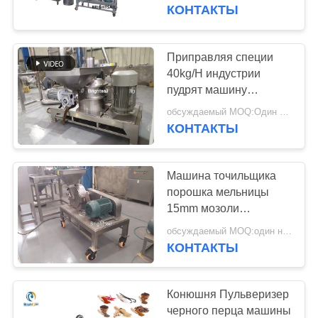
машину
КОНТАКТЫ
ПРОВЕРКА
КАЧЕСТВА
Приправляя специи
40kg/H индустрии
СВЯЖИТЕСЬ
пудрят машину
точильщика
МЫ
обсуждаемый MOQ:Один набор
КОНТАКТЫ
НОВОСТИ
Машина точильщика
порошка мельницы
СЛУЧАИ
15mm мозоли
индустрии продтовара
обсуждаемый MOQ:один набор
КОНТАКТЫ
КАРТА
САЙТА
Конюшня Пульверизер
черного перца машины