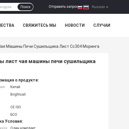
Отправить запрос
Поиск
|
Russian
ЧЕСТВА
СВЯЖИТЕСЬ МЫ
НОВОСТИ
СЛУЧАИ
ая Машины Печи Сушильщика Лист Сс304 Моринга
ы лист чая машины печи сушильщика
мация о продукте:
ния:
Китай
Brightsail
CE ISO
БСО
ка Условия:
каза:
Один комплект