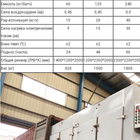
Емкость (кг/батч)
60
120
240
Сила воздуходувки (кв)
0,45
0,45
0,9
Пар использует (кг/х)
15
20
40
Сила нагрева электрическим
9
15
30
током (кв)
Вниз темп (
℃)
±2
±2
±2
Поднос (часть)
24
48
96
Общий размер (Л*В*Х) (мм)
1400*1200*2000
1200*2300*2000
2300*2200*20
Вес (кг)
820
1500
1800