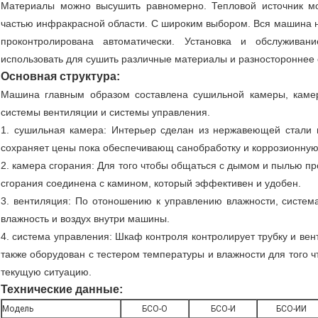
Материалы можно высушить равномерно. Тепловой источник мо
частью инфракрасной области. С широким выбором. Вся машина н
проконтролирована автоматически. Установка и обслужива
использовать для сушить различные материалы и разностороннее
Основная структура:
Машина главным образом составлена сушильной камеры, камеры
системы вентиляции и системы управления.
1. сушильная камера: Интерьер сделан из нержавеющей стали и
сохраняет цены пока обеспечивающ санобработку и коррозионную
2. камера сгорания: Для того чтобы общаться с дымом и пылью п
сгорания соединена с камином, который эффективен и удобен.
3. вентиляция: По отоношению к управлению влажности, систем
влажность и воздух внутри машины.
4. система управления: Шкаф контроля контролирует трубку и вент
также оборудован с тестером температуры и влажности для того ч
текущую ситуацию.
Технические данные:
Модель
БСО-О
БСО-И
БСО-ИИ