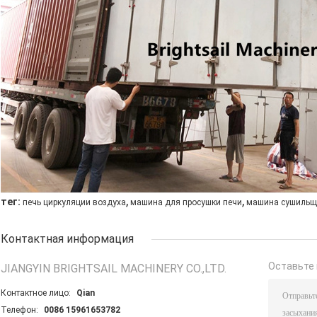
,
,
тег:
печь циркуляции воздуха
машина для просушки печи
машина сушильщ
Контактная информация
Оставьте 
JIANGYIN BRIGHTSAIL MACHINERY CO.,LTD.
Контактное лицо:
Qian
Телефон:
0086 15961653782