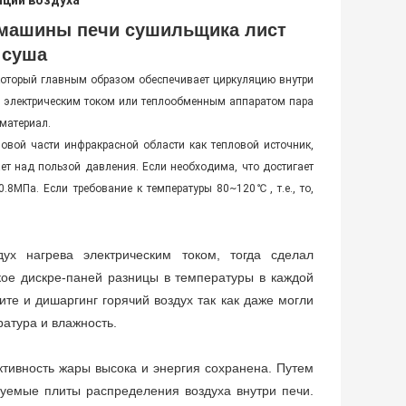
яции воздуха
 машины печи сушильщика лист
 суша
оторый главным образом обеспечивает циркуляцию внутри
ва электрическим током или теплообменным аппаратом пара
 материал.
вой части инфракрасной области как тепловой источник,
ет над пользой давления. Если необходима, что достигает
0.8МПа. Если требование к температуры 80~120℃, т.е., то,
ух нагрева электрическим током, тогда сделал
зкое дискре-паней разницы в температуры в каждой
те и дишаргинг горячий воздух так как даже могли
атура и влажность.
тивность жары высока и энергия сохранена. Путем
руемые плиты распределения воздуха внутри печи.