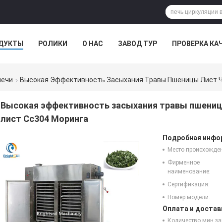
ДУКТЫ
РОЛИКИ
О НАС
ЗАВОД ТУР
ПРОВЕРКА КА
печи
Высокая Эффективность Засыхания Травы Пшеницы Лист Ч
Высокая эффективность засыхания травы пшениц
лист Сс304 Моринга
Подробная инфор
Место происхожде
Фирменное
наименование:
Сертификация:
Номер модели:
Оплата и достав
Количество мин за