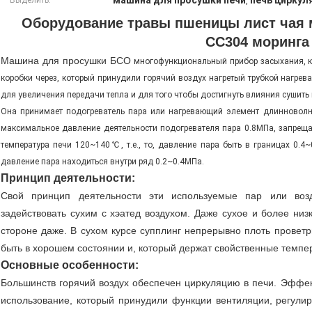
машина для просушки печи
печь циркул
Выделить:
,
Оборудование травы пшеницы лист чая
СС304 моринга
Машина для просушки БСО
многофункциональный прибор засыхания, к
коробки через, который принудили горячий воздух нагретый трубкой нагре
для увеличения передачи тепла и для того чтобы достигнуть влияния сушить
Она принимает подогреватель пара или нагревающий элемент длинноволно
максимальное давление деятельности подогревателя пара 0.8МПа, запреща
температура печи 120~140℃, т.е., то, давление пара быть в границах 0.4~
давление пара находиться внутри ряд 0.2~0.4МПа.
Принцип деятельности:
Свой принцип деятельности эти используемые пар или возд
задействовать сухим с хэатед воздухом. Даже сухое и более ни
стороне даже. В сухом курсе супплинг непрерывно плоть проветри
быть в хорошем состоянии и, который держат свойственные темпер
Основные особенности:
Большинств горячий воздух обеспечен циркуляцию в печи. Эффек
использование, который принудили функции вентиляции, регули