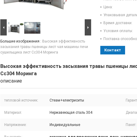
Цена:
Упаковывая детал
Время доставки:
Условия оплаты:
Поставка способно
Большие изображения :
Высокая эффективность
засыхания травы пшеницы лист чая машины печи
Контакт
сушильщика лист Сс304 Моринга
Высокая эффективность засыхания травы пшеницы лис
Сс304 Моринга
описание
тепловой источник:
Стеам+електриситы
Гарант
Материал:
Нержавеющая сталь 304
Диапа
Напряжение:
Индивидуальные
Пакет: