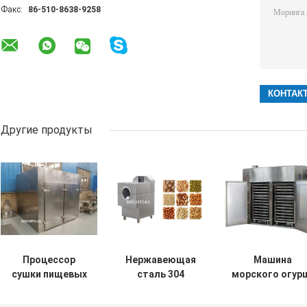
Факс:
86-510-8638-9258
Другие продукты
Процессор
Нержавеющая
Машина
сушки пищевых
сталь 304
морского огур
продуктов
Машина для
сушилки
Машины специи
выпечки специй
галиотиса мяс