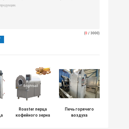
(
0
/ 3000)
Roaster перца
Печь горячего
ца
кофейного зерна
воздуха
горизонтального
большой
а
электрического
емкости