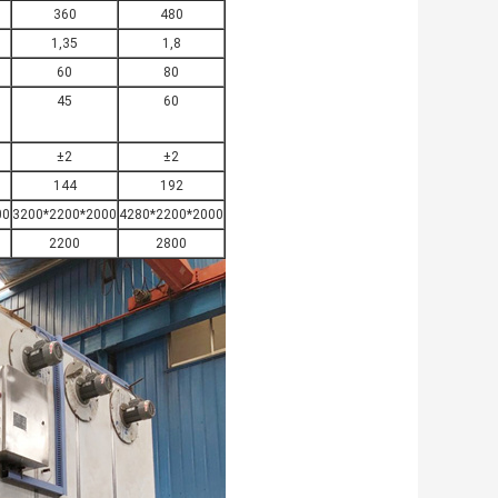
360
480
1,35
1,8
60
80
45
60
±2
±2
144
192
00
3200*2200*2000
4280*2200*2000
2200
2800