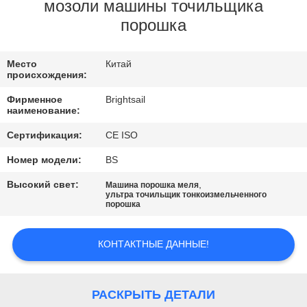
мозоли машины точильщика
ПРОВЕРКА
порошка
КАЧЕСТВА
Место
Китай
происхождения:
СВЯЖИТЕСЬ
Фирменное
Brightsail
МЫ
наименование:
Сертификация:
CE ISO
НОВОСТИ
Номер модели:
BS
Высокий свет:
,
Машина порошка меля
СЛУЧАИ
ультра точильщик тонкоизмельченного
порошка
КАРТА
КОНТАКТНЫЕ ДАННЫЕ!
САЙТА
РАСКРЫТЬ ДЕТАЛИ