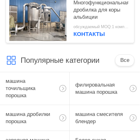
Многофункциональная
дробилка для коры
альбиции
обсуждаемый MOQ:1 комплект
КОНТАКТЫ
Популярные категории
Все
машина
филировальная
точильщика
машина порошка
порошка
машина дробилки
машина смесителя
порошка
блендер