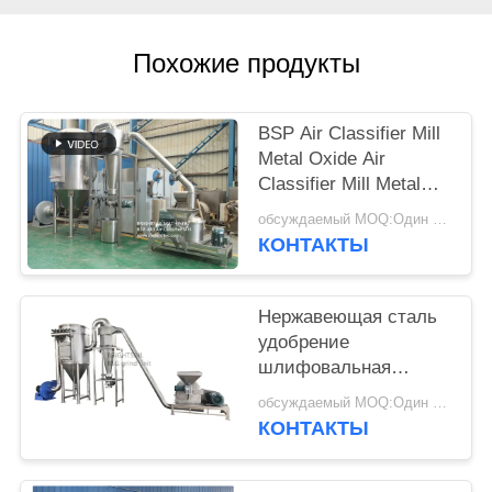
PRIVACY
POLICY
Похожие продукты
BSP Air Classifier Mill
Metal Oxide Air
Classifier Mill Metal
Oxide ACM
обсуждаемый MOQ:Один набор
GGRINDER от
КОНТАКТЫ
Brightsail
Нержавеющая сталь
удобрение
шлифовальная
машина мочевины
обсуждаемый MOQ:Один набор
штифтовая мельница
КОНТАКТЫ
с CE