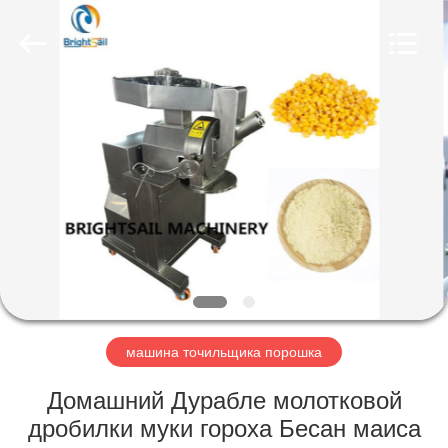
Jiangyin
Brightsail
Machinery
Co.,Ltd..
All
Rights
Reserved.
ДОМ
ПРОДУКТЫ
РОЛИКИ
О
НАС
машина точильщика порошка
ЗАВОД
Домашний Дурабле молотковой
ТУР
дробилки муки гороха Бесан маиса